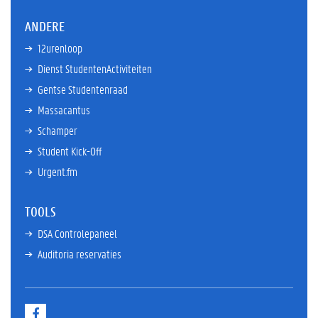
ANDERE
12urenloop
Dienst StudentenActiviteiten
Gentse Studentenraad
Massacantus
Schamper
Student Kick-Off
Urgent.fm
TOOLS
DSA Controlepaneel
Auditoria reservaties
F