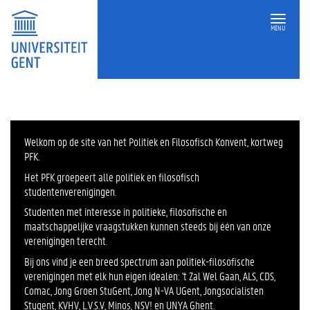
MENU
POLITIEK
EN
FILOSOFISCH
KONVENT
Welkom op de site van het Politiek en Filosofisch Konvent, kortweg
PFK.
Het PFK groepeert alle politiek en filosofisch
studentenverenigingen.
Studenten met interesse in politieke, filosofische en
maatschappelijke vraagstukken kunnen steeds bij één van onze
verenigingen terecht.
Bij ons vind je een breed spectrum aan politiek-filosofische
verenigingen met elk hun eigen idealen: 't Zal Wel Gaan, ALS, CDS,
Comac, Jong Groen StuGent, Jong N-VA UGent, Jongsocialisten
Stugent, KVHV, L.V.S.V, Minos, NSV! en UNYA Ghent.